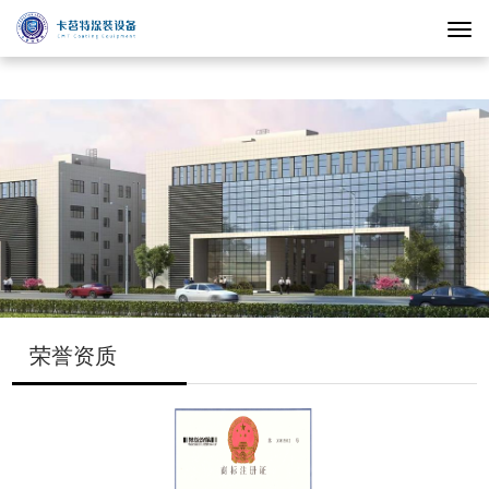
开云官方网站
荣誉资质