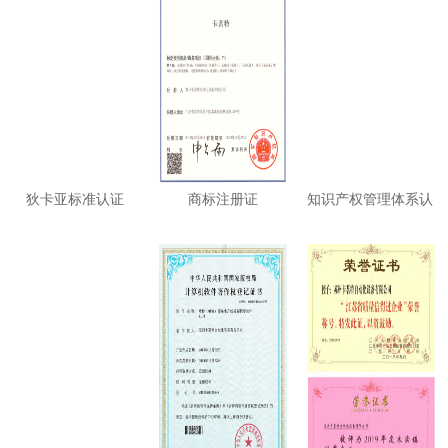
狄卡亚标准认证
商标注册证
知识产权管理体系认
证证书