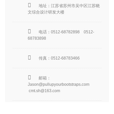
地址：江苏省苏州市吴中区江苏晓
文综合设计研发大楼
电话：0512-68782898 0512-
68783898
传真：0512-68783466
邮箱：
Jason@pullupyourbootstraps.com
cmt.sh@163.com